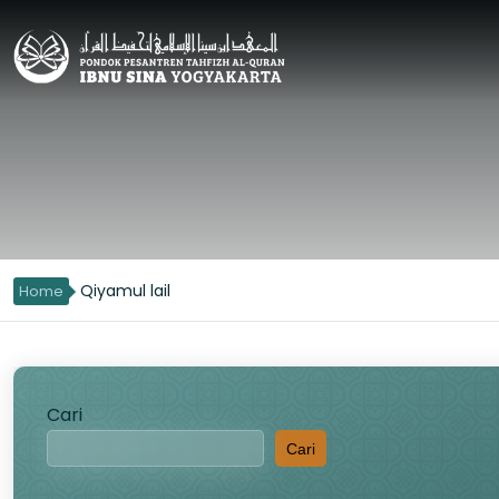
Qiyamul lail
Home
Cari
Cari