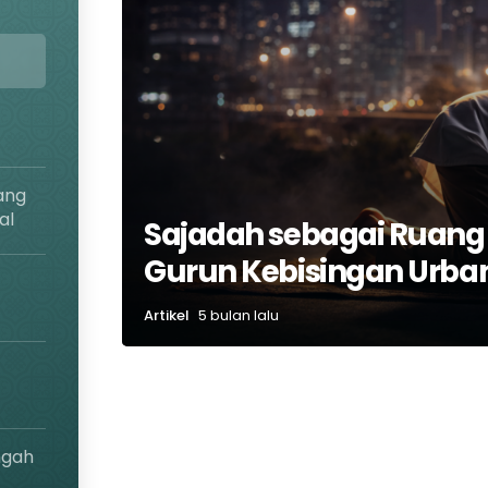
ang
al
Sajadah sebagai Ruang P
Gurun Kebisingan Urba
Artikel
5 bulan lalu
ngah